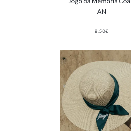
Jogo da Memória Côa
AN
8.50
€