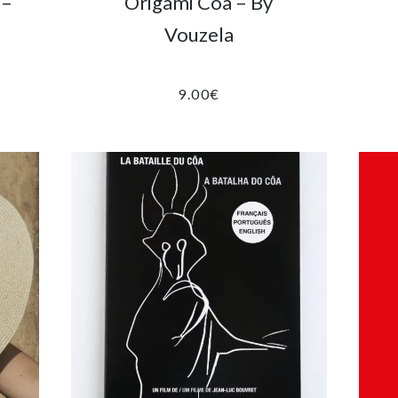
 –
Origami Côa – By
Vouzela
9.00
€