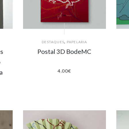
,
DESTAQUES
PAPELARIA
is
Postal 3D BodeMC
o
4.00
€
a