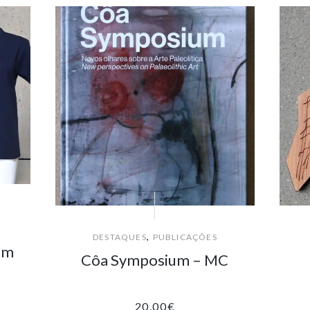
,
DESTAQUES
PUBLICAÇÕES
em
Côa Symposium – MC
20.00
€