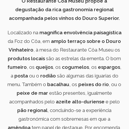
O Restaurante Côa Museu propõe a
degustação da rica gastronomia regional
acompanhada pelos vinhos do Douro Superior.
Localizado na
magnífica envolvência paisagística
da Foz do Côa, em
amplo terraço sobre o Douro
Vinhateiro
, à mesa do Restaurante Côa Museu os
produtos locais
são as estrelas da ementa. O bom
fumeiro
, os
queijos
, os
cogumelos
, os
espargos
,
a
posta
ou o
rodião
são algumas das iguarias do
menu. Também o
bacalhau
, os
peixes do rio
, ou o
peixe de mar
estão presentes, igualmente
acompanhados pelo
azeite
alto-duriense
e pelo
pão regional
, concluindo-se a experiência
gastronómica com sobremesas em que a
amêndoa
tem papel de destaque. Por encomenda,