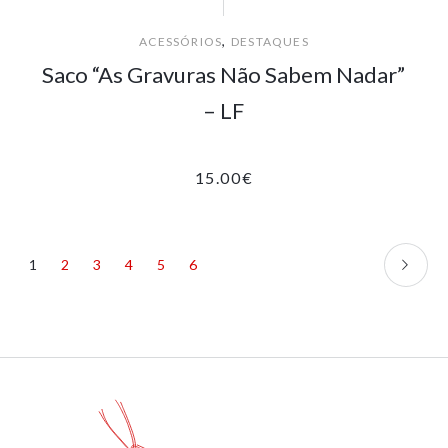
,
ACESSÓRIOS
DESTAQUES
Saco “As Gravuras Não Sabem Nadar”
– LF
15.00
€
1
2
3
4
5
6