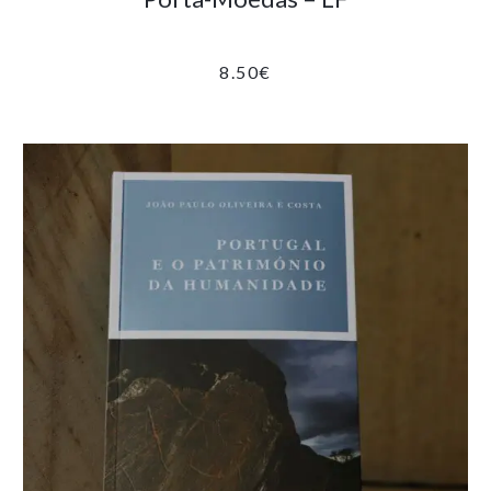
8.50
€