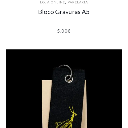
,
LOJA ONLINE
PAPELARIA
Bloco Gravuras A5
5.00
€