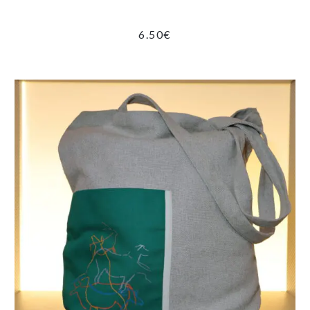
6.50
€