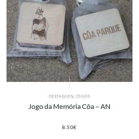
,
DESTAQUES
JOGOS
Jogo da Memória Côa – AN
8.50
€