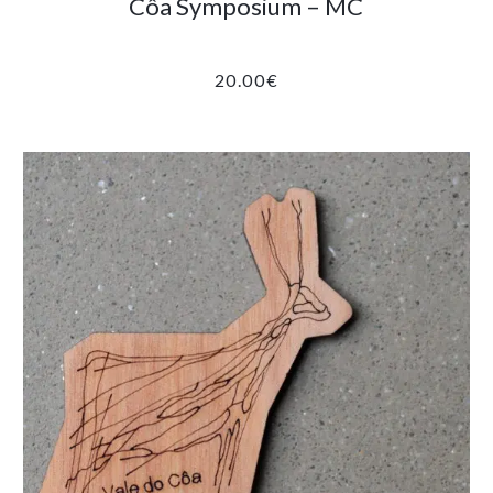
Côa Symposium – MC
20.00
€