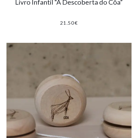
Livro Infantil “À Descoberta do Côa”
21.50
€