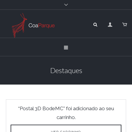
Destaques
“Postal 3D BodeMC” foi adicionado ao seu
carrinho.
VER CARRINHO