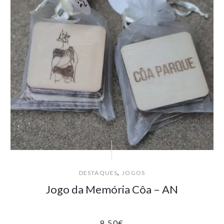
,
DESTAQUES
JOGOS
Jogo da Memória Côa – AN
8.50
€