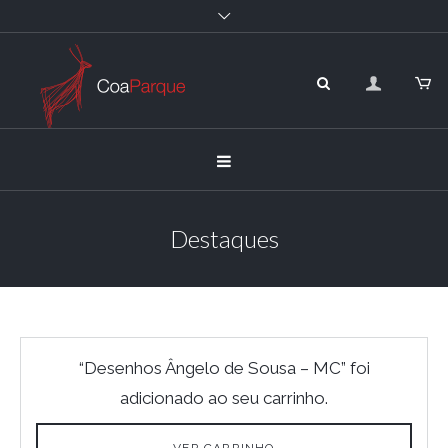
Destaques
“Desenhos Ângelo de Sousa – MC” foi
adicionado ao seu carrinho.
VER CARRINHO