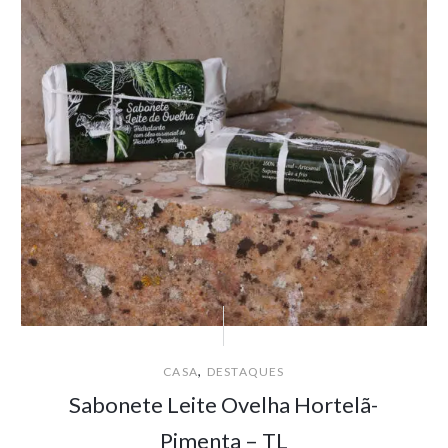
,
CASA
DESTAQUES
Sabonete Leite Ovelha Hortelã-
Pimenta – TL