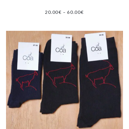
PRICE
20.00
€
–
60.00
€
RANGE:
20.00€
THROUGH
60.00€