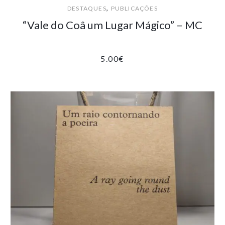
,
DESTAQUES
PUBLICAÇÕES
“Vale do Coâ um Lugar Mágico” – MC
5.00
€