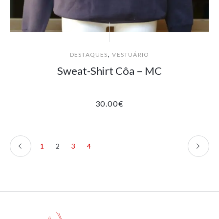
,
DESTAQUES
VESTUÁRIO
Sweat-Shirt Côa – MC
30.00
€
1
2
3
4