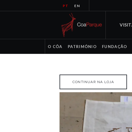
PT
EN
VISI
O CÔA
PATRIMÓNIO
FUNDAÇÃO
CONTINUAR NA LOJA