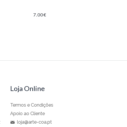
7.00
€
Loja Online
Termos e Condições
Apoio ao Cliente
z
loja@arte-coa.pt