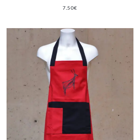
7.50
€