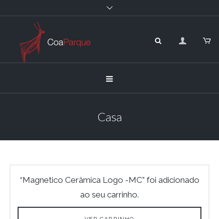
Casa
“Magnetico Cerâmica Logo -MC” foi adicionado
ao seu carrinho.
VER CARRINHO