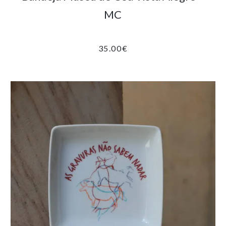
MC
35.00
€