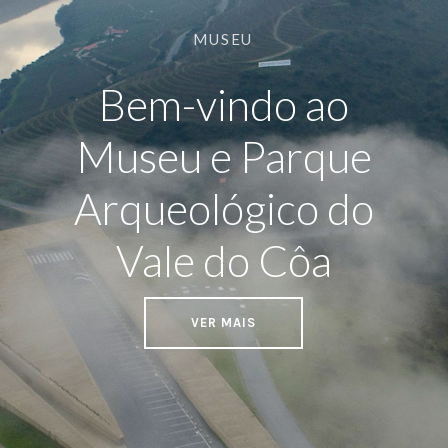
MUSEU
Bem-vindo ao
Museu e Parque
Arqueológico do
Vale do Côa
VER MAIS