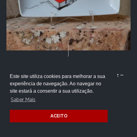
,
CASA
DESTAQUES
Bandeja Museu do Côa Vista Alegre –
Este site utiliza cookies para melhorar a sua
experiência de navegação. Ao navegar no
MC
site estará a consentir a sua utilização.
Saber Mais
35.00
€
ACEITO