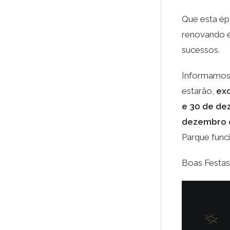
Que esta épo
renovando e
sucessos.
Informamos
estarão,
exc
e 30 de d
dezembro e
Parque funci
Boas Festas
Reprodutor
de
vídeo