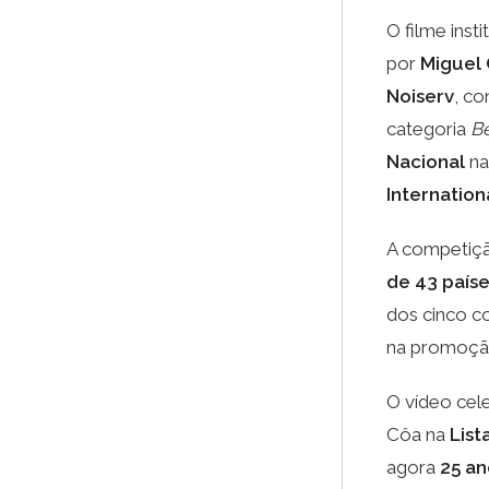
O filme inst
por
Miguel
Noiserv
, co
categoria
Be
Nacional
na
Internation
A competiçã
de 43 país
dos cinco co
na promoção
O vídeo cele
Côa na
List
agora
25 an