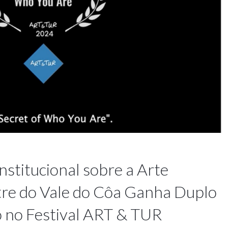
nstitucional sobre a Arte
re do Vale do Côa Ganha Duplo
 no Festival ART & TUR