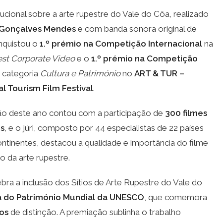
itucional sobre a arte rupestre do Vale do Côa, realizado
 Gonçalves Mendes
e com banda sonora original de
nquistou o
1.º prémio na Competição Internacional
na
st Corporate Video
e o
1.º prémio na Competição
 categoria
Cultura e Património
no
ART & TUR –
al Tourism Film Festival
.
o deste ano contou com a participação de
300 filmes
es
, e o júri, composto por 44 especialistas de 22 países
ntinentes, destacou a qualidade e importância do filme
 da arte rupestre.
bra a inclusão dos Sítios de Arte Rupestre do Vale do
a do Património Mundial da UNESCO
, que comemora
os
de distinção. A premiação sublinha o trabalho