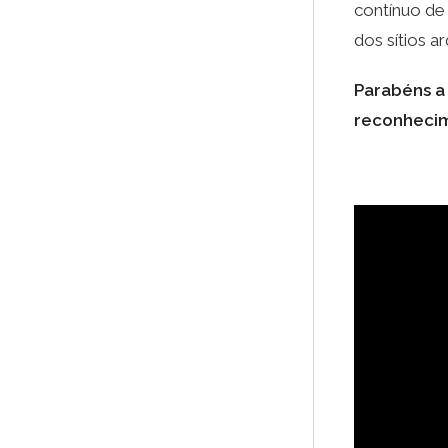
contínuo de
dos sítios a
Parabéns a
reconheci
Reprodutor
de
vídeo