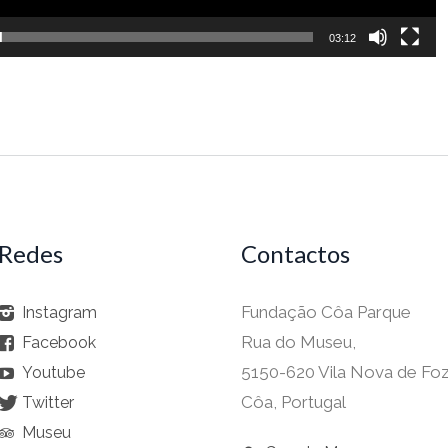
03:12
Redes
Contactos
Fundação Côa Parque
Instagram
Rua do Museu,
Facebook
5150-620 Vila Nova de Fo
Youtube
Côa, Portugal
Twitter
Museu