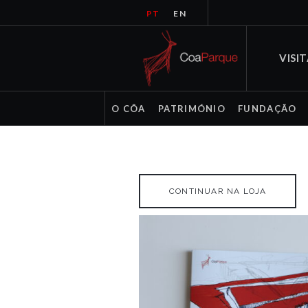
PT
EN
VISI
O CÔA
PATRIMÓNIO
FUNDAÇÃO
CONTINUAR NA LOJA