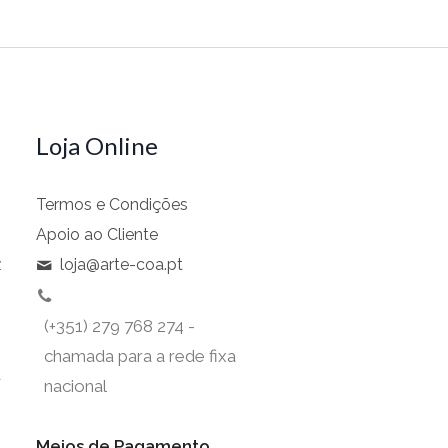
Loja Online
Termos e Condições
Apoio ao Cliente
z
loja@arte-coa.pt
(+351) 279 768 274 -
chamada para a rede fixa
t
nacional
Meios de Pagamento