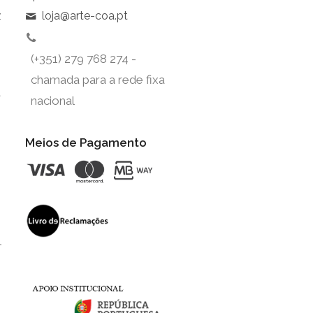
z
loja@arte-coa.pt
(+351) 279 768 274 -
chamada para a rede fixa
t
nacional
Meios de Pagamento
l