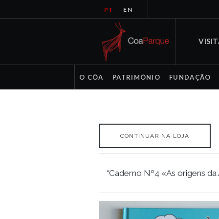
PT
EN
VISI
O CÔA
PATRIMÓNIO
FUNDAÇÃO
CONTINUAR NA LOJA
“Caderno Nº4 «As origens da A