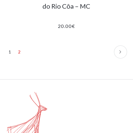
do Rio Côa – MC
20.00
€
1
2