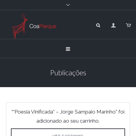
Publicações
““Poesia Vinificada” – Jorge Sampaio Marinho” foi
adicionado ao seu carrinho.
VER CARRINHO