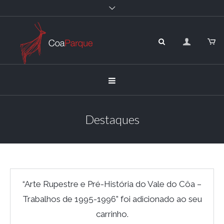
Destaques
“Arte Rupestre e Pré-História do Vale do Côa –
Trabalhos de 1995-1996” foi adicionado ao seu
carrinho.