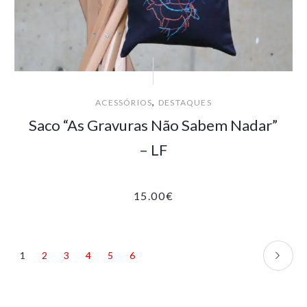
,
ACESSÓRIOS
DESTAQUES
Saco “As Gravuras Não Sabem Nadar”
– LF
15.00
€
1
2
3
4
5
6