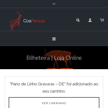
Bilheteira | Loja Online
“Pano de Linho Gravuras – DE” foi adicionado ao
seu carrinho.
VER CARRINHO