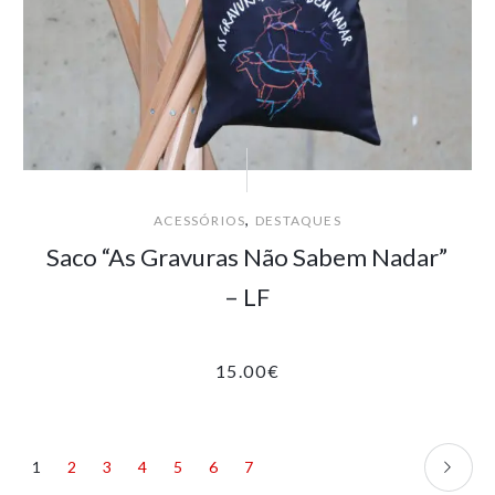
,
ACESSÓRIOS
DESTAQUES
Saco “As Gravuras Não Sabem Nadar”
– LF
15.00
€
1
2
3
4
5
6
7