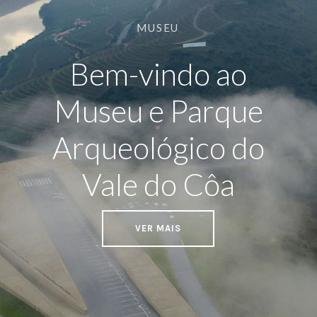
MUSEU
Bem-vindo ao
Museu e Parque
Arqueológico do
Vale do Côa
VER MAIS