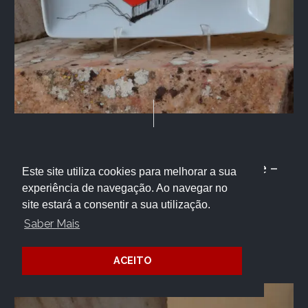
,
CASA
DESTAQUES
Bandeja Museu do Côa Vista Alegre –
Este site utiliza cookies para melhorar a sua
experiência de navegação. Ao navegar no
MC
site estará a consentir a sua utilização.
Saber Mais
35.00
€
ACEITO