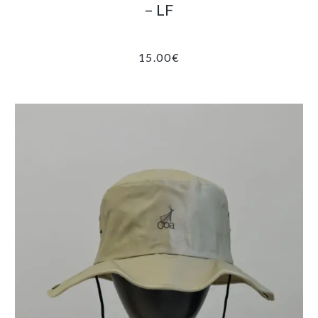
– LF
15.00
€