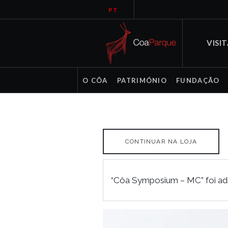
PT
VISI
O CÔA
PATRIMÓNIO
FUNDAÇÃO
CONTINUAR NA LOJA
“Côa Symposium – MC” foi adi