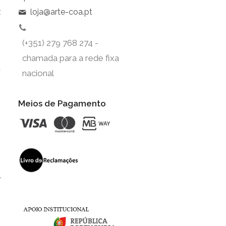
z
loja@arte-coa.pt
(+351) 279 768 274 -
chamada para a rede fixa
t
nacional
Meios de Pagamento
l