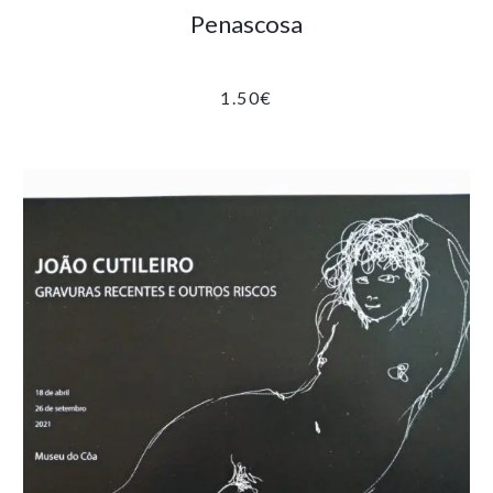
Penascosa
1.50
€