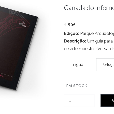
Canada do Infern
1.50
€
Edição:
Parque Arqueológ
Descrição:
Um guia para a
de arte rupestre (versão Pt
Língua
EM STOCK
A