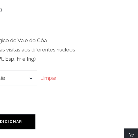
o
ico do Vale do Côa
s visitas aos diferentes núcleos
, Esp, Fr e Ing)
Limpar
DICIONAR