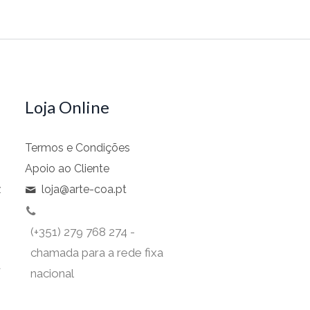
Loja Online
Termos e Condições
Apoio ao Cliente
z
loja@arte-coa.pt
(+351) 279 768 274 -
chamada para a rede fixa
t
nacional