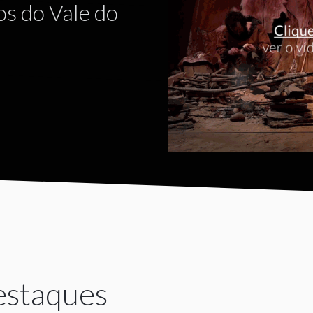
MUSEU
vindo ao Museu e P